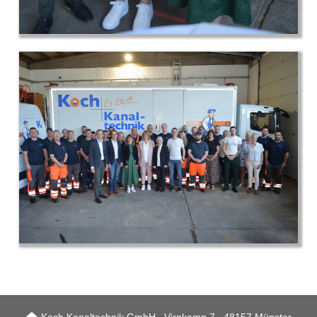
Koch Kanaltechnik GmbH ∙ Virnkamp 7 ∙ 48157 Münster